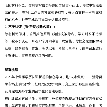
若因材料不全、信息填写错误等原因导致暂不认证，可按中留服给
出的提示，在7个工作日内补充相关材料，每人仅支持一次补充材
料的机会，补充完成后可重新进入审核流程。
2. 不予认证（造假/院校除名等）：
除材料造假外，若因其他原因（如院校被除名、学习时长不达标
等）被不予认证，可在12个月内申请一次复核，需提交完整的学习
证据（如课程表、作业、考试记录、考勤记录等），由中留服进行
个案评估，存在复核通过的可能。
温馨提醒
2026年中留服学历认证新规的核心导向，是“去水留真”——清除留
学市场上的“劣币”，杜绝“混文凭”现象，真正保护那些脚踏实地、
认真完成海外学业的留学生的合法权益。
在此建议所有留学生：择校前，务必核查院校及项目的官方备案状
态；就读期间，妥善留存好课程表、考勤记录、成绩单、作业、考