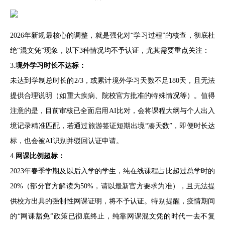
2026年新规最核心的调整，就是强化对“学习过程”的核查，彻底杜
绝“混文凭”现象，以下3种情况均不予认证，尤其需要重点关注：
3.
境外学习时长不达标：
未达到学制总时长的2/3，或累计境外学习天数不足180天，且无法
提供合理说明（如重大疾病、院校官方批准的特殊情况等）。值得
注意的是，目前审核已全面启用AI比对，会将课程大纲与个人出入
境记录精准匹配，若通过旅游签证短期出境“凑天数”，即便时长达
标，也会被AI识别并驳回认证申请。
4.
网课比例超标：
2023年春季学期及以后入学的学生，纯在线课程占比超过总学时的
20%（部分官方解读为50%，请以最新官方要求为准），且无法提
供校方出具的强制性网课证明，将不予认证。特别提醒，疫情期间
的“网课豁免”政策已彻底终止，纯靠网课混文凭的时代一去不复