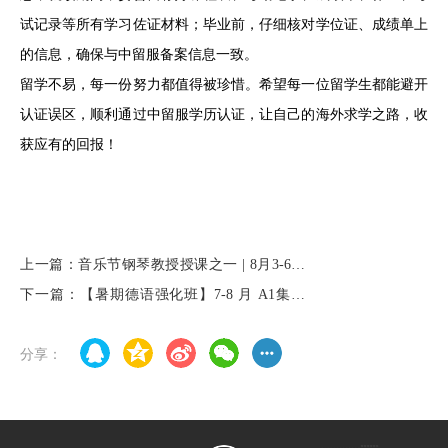
试记录等所有学习佐证材料；毕业前，仔细核对学位证、成绩单上
的信息，确保与中留服备案信息一致。
留学不易，每一份努力都值得被珍惜。希望每一位留学生都能避开
认证误区，顺利通过中留服学历认证，让自己的海外求学之路，收
获应有的回报！
上一篇：音乐节钢琴教授授课之一 | 8月3-6日
德国富克旺根艺术大学钢琴教授-苏珊娜·阿西
下一篇：【暑期德语强化班】7-8 月 A1集训
里斯教授一对一授课！
班/A2 强化班火热招募！线上线下双模式，零
基础直达流畅交流！
分享：